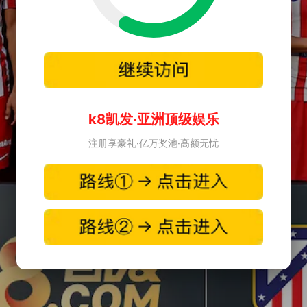
k8凯发·亚洲顶级娱乐
注册享豪礼·亿万奖池·高额无忧